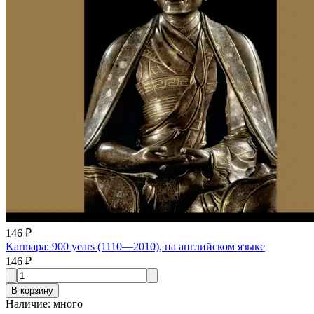
146 ₽
Karmapa: 900 years (1110—2010), на английском языке
146 ₽
В корзину
Наличие
:
много