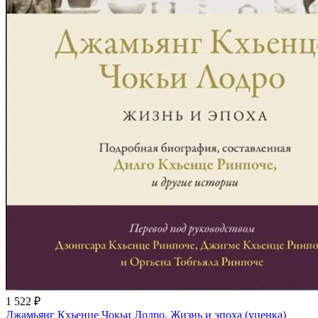
1 522 ₽
Джамьянг Кхьенце Чокьи Лодро. Жизнь и эпоха (уценка)