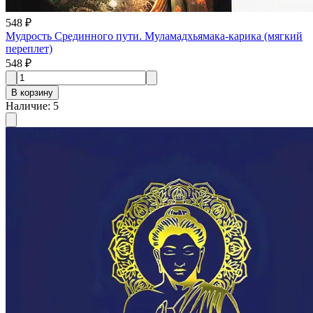
548 ₽
Мудрость Срединного пути. Муламадхьямака-карика (мягкий
переплет)
548 ₽
В корзину
Наличие
:
5