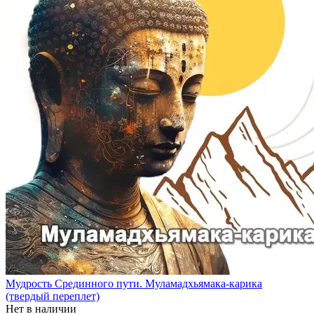
Мудрость Срединного пути. Муламадхьямака-карика
(твердый переплет)
Нет в наличии