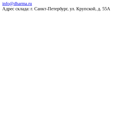
ur.amrahd@ofni
Адрес склада: г. Санкт-Петербург, ул. Крупской, д. 55А