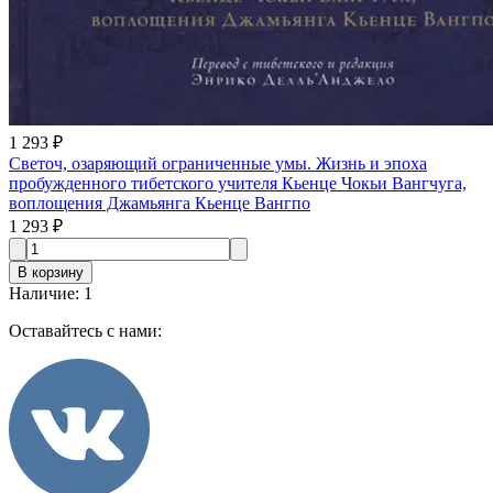
1 293 ₽
Светоч, озаряющий ограниченные умы. Жизнь и эпоха
пробужденного тибетского учителя Кьенце Чокьи Вангчуга,
воплощения Джамьянга Кьенце Вангпо
1 293 ₽
В корзину
Наличие
:
1
Оставайтесь с нами: