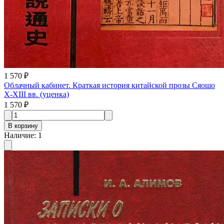
1 570 ₽
Облачный кабинет. Краткая история китайской прозы Сяошо
X-XIII вв. (уценка)
1 570 ₽
В корзину
Наличие
:
1