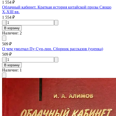
1 554 ₽
Облачный кабинет. Краткая история китайской прозы Сяошо
X-XIII вв.
1 554 ₽
В корзину
Наличие
:
2
509 ₽
О чем умолчал Пу Сун-лин. Сборник рассказов (уценка)
509 ₽
В корзину
Наличие
:
1