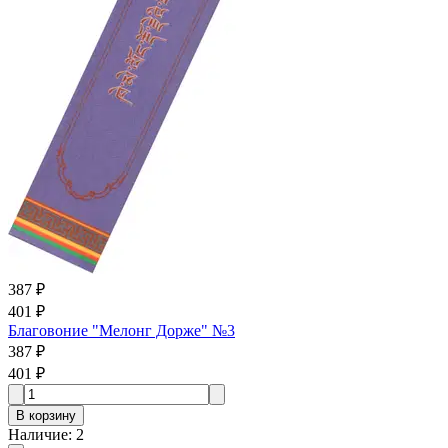
387 ₽
401 ₽
Благовоние "Мелонг Дорже" №3
387 ₽
401 ₽
В корзину
Наличие
:
2