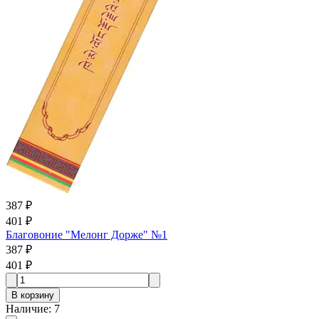
387 ₽
401 ₽
Благовоние "Мелонг Дорже" №1
387 ₽
401 ₽
В корзину
Наличие
:
7