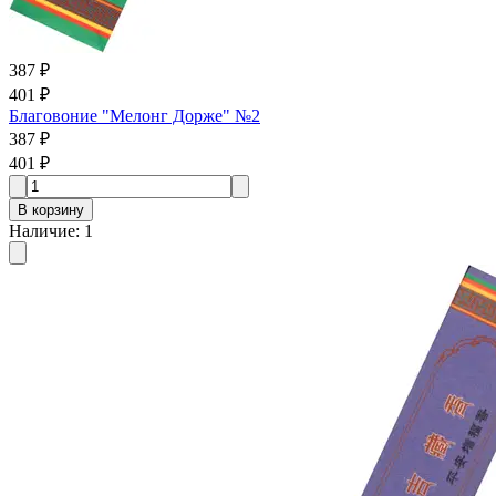
387 ₽
401 ₽
Благовоние "Мелонг Дорже" №2
387 ₽
401 ₽
В корзину
Наличие
:
1