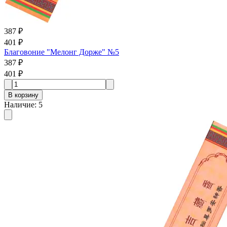
387 ₽
401 ₽
Благовоние "Мелонг Дорже" №5
387 ₽
401 ₽
В корзину
Наличие
:
5