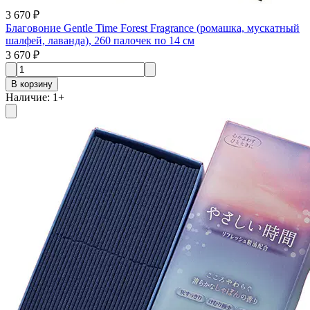
3 670 ₽
Благовоние Gentle Time Forest Fragrance (ромашка, мускатный
шалфей, лаванда), 260 палочек по 14 см
3 670 ₽
В корзину
Наличие
:
1
+